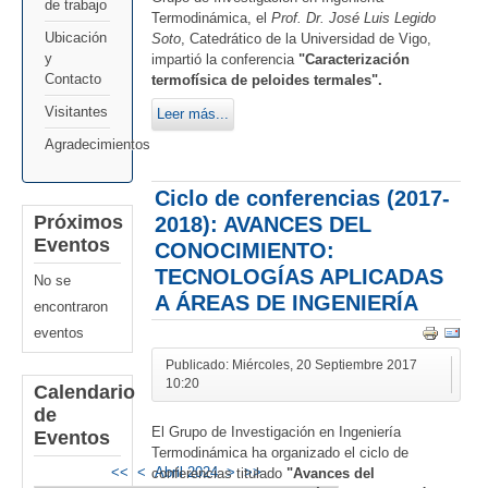
de trabajo
Termodinámica, el
Prof. Dr. José Luis Legido
Ubicación
Soto
, Catedrático de la Universidad de Vigo,
y
impartió la conferencia
"Caracterización
Contacto
termofísica de peloides termales".
Visitantes
Leer más...
Agradecimientos
Ciclo de conferencias (2017-
2018): AVANCES DEL
Próximos
Eventos
CONOCIMIENTO:
TECNOLOGÍAS APLICADAS
No se
A ÁREAS DE INGENIERÍA
encontraron
eventos
Publicado: Miércoles, 20 Septiembre 2017
10:20
Calendario
de
El Grupo de Investigación en Ingeniería
Eventos
Termodinámica ha organizado el ciclo de
<<
<
Abril 2024
>
>>
conferencias titulado
"Avances del