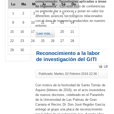
conocimiento: Tecnologías aplicadas a áreas
Lu
Ma
Mi
Ju
Vi
Sá
Do
de Ingeniería"
. Con este ciclo de conferencias
se pretende dar a conocer y poner en valor los
1
2
3
4
5
6
7
diferentes avances tecnológicos relacionados
con el área de ingeniería producidos en nuestro
8
9
10
11
12
13
14
entorno.
15
16
17
18
19
20
21
Leer más...
22
23
24
25
26
27
28
29
30
Reconocimiento a la labor
de investigación del GITI
Publicado: Martes, 02 Febrero 2016 22:36
Con motivo de la festividad de Santo Tomás de
Aquino (febrero de 2016), en el acto investidura
de nuevos doctores, celebrado en el Paraninfo
de la Universidad de Las Palmas de Gran
Canaria el Rector, Dr. Don José Regidor García,
entregó al grupo una placa de reconocimiento