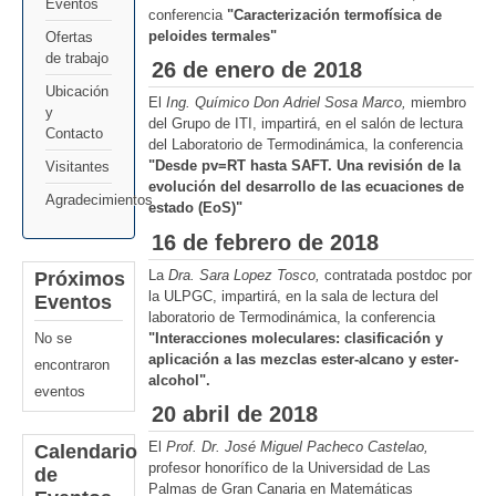
Eventos
conferencia
"Caracterización termofísica de
peloides termales"
Ofertas
de trabajo
26 de enero de 2018
Ubicación
El
Ing. Químico Don Adriel Sosa Marco,
miembro
y
del Grupo de ITI, impartirá, en el salón de lectura
Contacto
del Laboratorio de Termodinámica, la conferencia
"Desde pv=RT hasta SAFT. Una revisión de la
Visitantes
evolución del desarrollo de las ecuaciones de
Agradecimientos
estado (EoS)"
16 de febrero de 2018
La
Dra. Sara Lopez Tosco,
contratada postdoc por
Próximos
la ULPGC, impartirá, en la sala de lectura del
Eventos
laboratorio de Termodinámica, la conferencia
"Interacciones moleculares: clasificación y
No se
aplicación a las mezclas ester-alcano y ester-
encontraron
alcohol".
eventos
20 abril de 2018
El
Prof. Dr. José Miguel Pacheco Castelao,
Calendario
profesor honorífico de la Universidad de Las
de
Palmas de Gran Canaria en Matemáticas