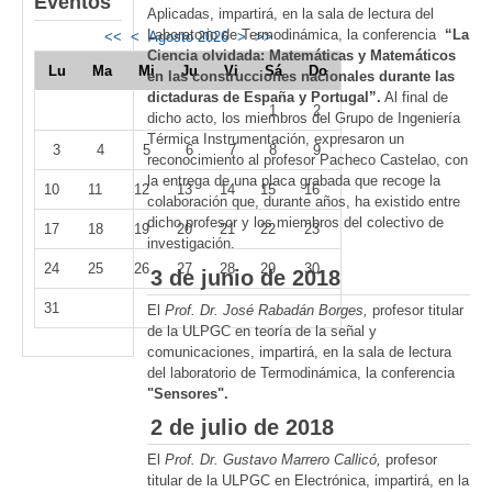
Eventos
Aplicadas, impartirá, en la sala de lectura del
Laboratorio de Termodinámica, la conferencia
“La
<<
<
Agosto 2026
>
>>
Ciencia olvidada: Matemáticas y Matemáticos
Lu
Ma
Mi
Ju
Vi
Sá
Do
en las construcciones nacionales durante las
dictaduras de España y Portugal”.
Al final de
1
2
dicho acto, los miembros del Grupo de Ingeniería
Térmica Instrumentación, expresaron un
3
4
5
6
7
8
9
reconocimiento al profesor Pacheco Castelao, con
la entrega de una placa grabada que recoge la
10
11
12
13
14
15
16
colaboración que, durante años, ha existido entre
dicho profesor y los miembros del colectivo de
17
18
19
20
21
22
23
investigación.
24
25
26
27
28
29
30
3 de junio de 2018
31
El
Prof. Dr. José Rabadán Borges,
profesor titular
de la ULPGC en teoría de la señal y
comunicaciones, impartirá, en la sala de lectura
del laboratorio de Termodinámica, la conferencia
"Sensores".
2 de julio de 2018
El
Prof. Dr. Gustavo Marrero Callicó,
profesor
titular de la ULPGC en Electrónica, impartirá, en la