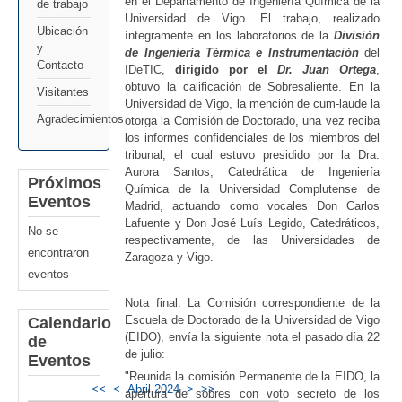
en el Departamento de Ingeniería Química de la
de trabajo
Universidad de Vigo. El trabajo, realizado
Ubicación
íntegramente en los laboratorios de la
División
y
de Ingeniería Térmica e Instrumentación
del
Contacto
IDeTIC,
dirigido por el
Dr. Juan Ortega
,
obtuvo la calificación de Sobresaliente. En la
Visitantes
Universidad de Vigo, la mención de cum-laude la
Agradecimientos
otorga la Comisión de Doctorado, una vez reciba
los informes confidenciales de los miembros del
tribunal, el cual estuvo presidido por la Dra.
Aurora Santos, Catedrática de Ingeniería
Próximos
Química de la Universidad Complutense de
Eventos
Madrid, actuando como vocales Don Carlos
Lafuente y Don José Luís Legido, Catedráticos,
No se
respectivamente, de las Universidades de
encontraron
Zaragoza y Vigo.
eventos
Nota final: La Comisión correspondiente de la
Escuela de Doctorado de la Universidad de Vigo
Calendario
(EIDO), envía la siguiente nota el pasado día 22
de
de julio:
Eventos
"Reunida la comisión Permanente de la EIDO, la
<<
<
Abril 2024
>
>>
apertura de sobres con voto secreto de los