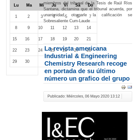
miembros del tribunal de la Tesis de Raúl Ríos
Lu
Ma
Mi
Ju
Vi
Sá
Do
Santana, dictamina que el tribunal acuerda, por
unanimidad, otorgarle la calificación se
1
2
3
4
5
6
7
Sobresaliente Cum-Laude
8
9
10
11
12
13
14
15
16
17
18
19
20
21
La revista americana
22
23
24
25
26
27
28
Industrial & Engineering
29
30
Chemistry Research recoge
en portada de su último
número un grafico del grupo
Publicado: Miércoles, 06 Mayo 2020 13:12