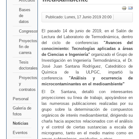
Artículos
Bases
de
Publicado: Lunes, 17 Junio 2019 20:00
datos
El pasado 14 de junio de 2019, en el Salón de
Congresos
Lectura del Laboratorio de Termodinámica, dentro
Proyectos
del ciclo de conferencias
"Avances del
fin de
conocimiento: Tecnologías aplicadas a áreas
carrera
de Ciencias e Ingeniería"
organizado el Grupo de
Investigación en Ingeniería Termodinámica, el Dr.
Tesis
José Juan Santana Rodríguez, Catedrático de
doctorales
Química de la ULPGC, impartió la
Proyectos
conferencia
"Análisis y ocurrencia de
y
microcontaminantes en el medioambiente”
contratos
El Dr. Santana, detalló con interesantes
proyecciones su línea de trabajo, apoyándose en
Personal
las numerosas publicaciones realizadas por su
Galería de
grupo sobre la determinación de compuestos
fotos
orgánicos de interés medioambiental, dirigiendo su
charla hacia aspectos relacionados con el análisis
Noticias
y el control de ciertas sustancias a escala de
Eventos
microgramo, tanto en el medio marino como en
aguas subterráneas, residuales, y otras.