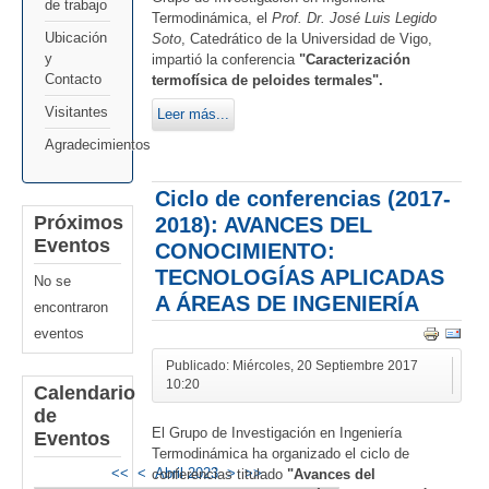
de trabajo
Termodinámica, el
Prof. Dr. José Luis Legido
Ubicación
Soto
, Catedrático de la Universidad de Vigo,
y
impartió la conferencia
"Caracterización
Contacto
termofísica de peloides termales".
Visitantes
Leer más...
Agradecimientos
Ciclo de conferencias (2017-
2018): AVANCES DEL
Próximos
Eventos
CONOCIMIENTO:
TECNOLOGÍAS APLICADAS
No se
A ÁREAS DE INGENIERÍA
encontraron
eventos
Publicado: Miércoles, 20 Septiembre 2017
10:20
Calendario
de
El Grupo de Investigación en Ingeniería
Eventos
Termodinámica ha organizado el ciclo de
<<
<
Abril 2023
>
>>
conferencias titulado
"Avances del