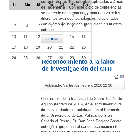
conocimiento: Tecnologías aplicadas a áreas
Lu
Ma
Mi
Ju
Vi
Sá
Do
de Ingeniería"
. Con este ciclo de conferencias
se pretende dar a conocer y poner en valor los
1
2
diferentes avances tecnológicos relacionados
con el área de ingeniería producidos en nuestro
3
4
5
6
7
8
9
entorno.
10
11
12
13
14
15
16
Leer más...
17
18
19
20
21
22
23
24
25
26
27
28
29
30
Reconocimiento a la labor
de investigación del GITI
Publicado: Martes, 02 Febrero 2016 22:36
Con motivo de la festividad de Santo Tomás de
Aquino (febrero de 2016), en el acto investidura
de nuevos doctores, celebrado en el Paraninfo
de la Universidad de Las Palmas de Gran
Canaria el Rector, Dr. Don José Regidor García,
entregó al grupo una placa de reconocimiento