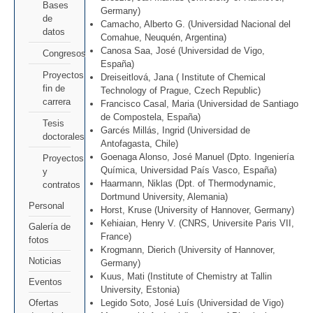
Bases
Germany)
de
Camacho, Alberto G. (Universidad Nacional del
datos
Comahue, Neuquén, Argentina)
Canosa Saa, José (Universidad de Vigo,
Congresos
España)
Proyectos
Dreiseitlová, Jana ( Institute of Chemical
fin de
Technology of Prague, Czech Republic)
carrera
Francisco Casal, Maria (Universidad de Santiago
de Compostela, España)
Tesis
Garcés Millás, Ingrid (Universidad de
doctorales
Antofagasta, Chile)
Goenaga Alonso, José Manuel (Dpto. Ingeniería
Proyectos
Química, Universidad País Vasco, España)
y
Haarmann, Niklas (Dpt. of Thermodynamic,
contratos
Dortmund University, Alemania)
Personal
Horst, Kruse (University of Hannover, Germany)
Kehiaian, Henry V. (CNRS, Universite Paris VII,
Galería de
France)
fotos
Krogmann, Dierich (University of Hannover,
Noticias
Germany)
Kuus, Mati (Institute of Chemistry at Tallin
Eventos
University, Estonia)
Ofertas
Legido Soto, José Luís (Universidad de Vigo)