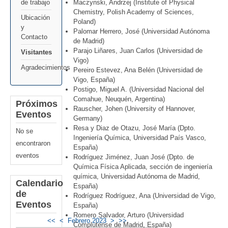
de trabajo
Maczynski, Andrzej (Institute of Physical
Chemistry, Polish Academy of Sciences,
Ubicación
Poland)
y
Palomar Herrero, José (Universidad Autónoma
Contacto
de Madrid)
Parajo Liñares, Juan Carlos (Universidad de
Visitantes
Vigo)
Agradecimientos
Pereiro Estevez, Ana Belén (Universidad de
Vigo, España)
Postigo, Miguel A. (Universidad Nacional del
Comahue, Neuquén, Argentina)
Próximos
Rauscher, Johen (University of Hannover,
Eventos
Germany)
Resa y Diaz de Otazu, José María (Dpto.
No se
Ingeniería Química, Universidad País Vasco,
encontraron
España)
eventos
Rodríguez Jiménez, Juan José (Dpto. de
Química Física Aplicada, sección de ingeniería
química, Universidad Autónoma de Madrid,
Calendario
España)
de
Rodríguez Rodríguez, Ana (Universidad de Vigo,
Eventos
España)
Romero Salvador, Arturo (Universidad
<<
<
Febrero 2023
>
>>
Complutense de Madrid, España)