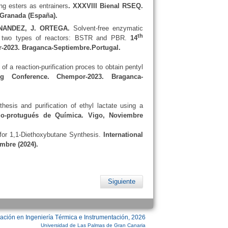
ng esters as entrainers
. XXXVIII Bienal RSEQ.
Granada (España).
RNANDEZ, J. ORTEGA.
Solvent-free enzymatic
th
ing two types of reactors: BSTR and PBR.
14
r-2023. Braganca-Septiembre.Portugal.
 of a reaction-purification proces to obtain pentyl
g Conference. Chempor-2023. Braganca-
thesis and purification of ethyl lactate using a
ego-protugués de Química. Vigo, Noviembre
for 1,1-Diethoxybutane Synthesis.
International
mbre (2024).
Siguiente
ación en Ingeniería Térmica e Instrumentación, 2026
Universidad de Las Palmas de Gran Canaria