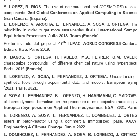
S. LOPEZ, R. RIOS
. The use of computational tool (COSMO-RS) to calcu
components.
2nd Global Conference on Applied Computing in Science
Gran Canaria (España).
B. LORENZO, V. AROCHA, L. FERNANDEZ, A. SOSA, J. ORTEGA.
The 
miscibility in order to get more sustainables fluels.
International Symp
Equlibrium Processes. Julio 2018, Tours (Francia).
th
Poster invitado del grupo al
47
IUPAC WORLD-CONGRESS-Centenary
Eduard Hala. Paris 2019.
K. BAÑOS, S. ORTEGA, H. FABELO, M.A. FERRER, G.M. CALL
characterize compounds of different chemical nature using hyperspect
Paris, 2019 (Francia).
B. LORENZO, A. SOSA, L. FERNANDEZ, J. ORTEGA.
Understanding 
synthetic fuels through experimental data and models.
European Symp
´2021, Paris, 2021.
A. SOSA, L. FERNANDEZ, B. LORENZO, H. HAARMANN, G. SADOWS
of thermodynamic formalism on the procedure of multiobjective modeling. 
European Symposium on Applied Thermodynamics. ESAT´2021, Paris,
B. LORENZO, A. SOSA, L. FERNANDEZ, L. DOMNGUEZ, J. ORTEG
esters in batch-reactor using a commercial immobilized lipase.
XXXVI
Engineering & Climate Change. Junio 2022.
L. DOMINGUEZ, L. FERNANDEZ, A. SOSA, B. LORENZO, J. ORTEG