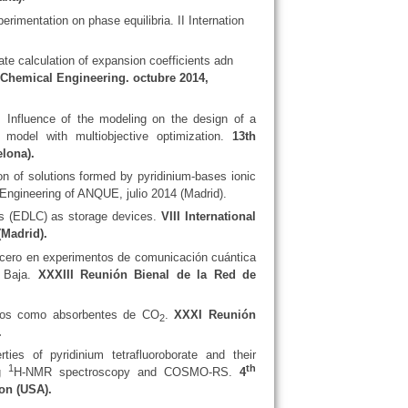
erimentation on phase equilibria. II Internation
te calculation of expansion coefficients adn
 Chemical Engineering. octubre 2014,
O.
Influence of the modeling on the design of a
y model with multiobjective optimization.
13th
lona).
on of solutions formed by pyridinium-bases ionic
 Engineering of ANQUE, julio 2014 (Madrid).
rs (EDLC) as storage devices.
VIII International
(Madrid).
 cero en experimentos de comunicación cuántica
a Baja.
XXXIII Reunión Bienal de la Red de
cos como absorbentes de CO
.
XXXI Reunión
2
.
es of pyridinium tetrafluoroborate and their
1
th
ng
H-NMR spectroscopy and COSMO-RS.
4
ton (USA).