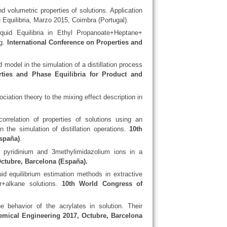
nd volumetric properties of solutions. Application
quilibria, Marzo 2015, Coimbra (Portugal).
iquid Equilibria in Ethyl Propanoate+Heptane+
ng.
International Conference on Properties and
 model in the simulation of a distillation process
rties and Phase Equilibria for Product and
ociation theory to the mixing effect description in
orrelation of properties of solutions using an
n the simulation of distillation operations.
10th
spaña)
.
ed pyridinium and 3methylimidazolium ions in a
ctubre, Barcelona (España).
uid equilibrium estimation methods in extractive
ter+alkane solutions.
10th World Congress of
 behavior of the acrylates in solution. Their
mical Engineering 2017, Octubre, Barcelona