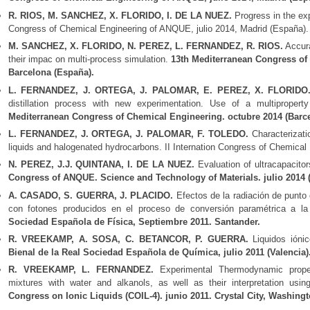
R. RIOS, M. SANCHEZ, X. FLORIDO, I. DE LA NUEZ.
Progress in the exp
Congress of Chemical Engineering of ANQUE, julio 2014, Madrid (España).
M. SANCHEZ, X. FLORIDO, N. PEREZ, L. FERNANDEZ, R. RIOS.
Accura
their impac on multi-process simulation.
13th Mediterranean Congress of
Barcelona (España).
L. FERNANDEZ, J. ORTEGA, J. PALOMAR, E. PEREZ, X. FLORID
distillation process with new experimentation. Use of a multipropert
Mediterranean Congress of Chemical Engineering. octubre 2014 (Barce
L. FERNANDEZ, J. ORTEGA, J. PALOMAR, F. TOLEDO.
Characterizati
liquids and halogenated hydrocarbons. II Internation Congress of Chemical
N. PEREZ, J.J. QUINTANA, I. DE LA NUEZ.
Evaluation of ultracapacito
Congress of ANQUE. Science and Technology of Materials. julio 2014 
A. CASADO, S. GUERRA, J. PLACIDO.
Efectos de la radiación de punto
con fotones producidos en el proceso de conversión paramétrica a l
Sociedad Española de Física, Septiembre 2011. Santander.
R. VREEKAMP, A. SOSA, C. BETANCOR, P. GUERRA.
Liquidos ióni
Bienal de la Real Sociedad Española de Química, julio 2011 (Valencia)
R. VREEKAMP, L. FERNANDEZ.
Experimental Thermodynamic properti
mixtures with water and alkanols, as well as their interpretation usi
Congress on Ionic Liquids (COIL-4). junio 2011. Crystal City, Washing