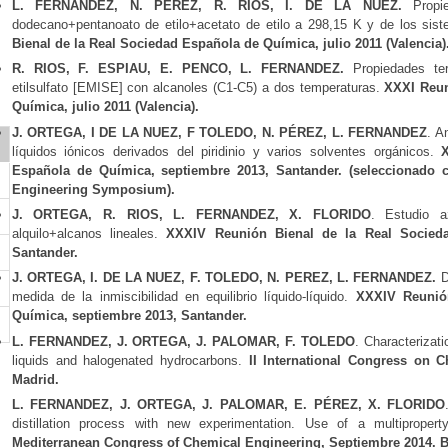
L. FERNANDEZ, N. PEREZ, R. RIOS, I. DE LA NUEZ.
Propie
dodecano+pentanoato de etilo+acetato de etilo a 298,15 K y de los sist
Bienal de la Real Sociedad Española de Química, julio 2011 (Valencia)
R. RIOS, F. ESPIAU, E. PENCO, L. FERNANDEZ.
Propiedades term
etilsulfato [EMISE] con alcanoles (C1-C5) a dos temperaturas.
XXXI Reun
Química, julio 2011 (Valencia).
J. ORTEGA, I DE LA NUEZ, F TOLEDO, N. PÉREZ, L. FERNANDEZ
. A
o
líquidos iónicos derivados del piridinio y varios solventes orgánicos.
Española de Química, septiembre 2013, Santander. (seleccionado 
Engineering Symposium).
J. ORTEGA, R. RIOS, L. FERNANDEZ, X. FLORIDO
. Estudio a
alquilo+alcanos lineales.
XXXIV Reunión Bienal de la Real Socieda
Santander.
J. ORTEGA, I. DE LA NUEZ, F. TOLEDO, N. PEREZ, L. FERNANDEZ.
D
medida de la inmiscibilidad en equilibrio líquido-líquido.
XXXIV Reunió
Química, septiembre 2013, Santander.
L. FERNANDEZ, J. ORTEGA, J. PALOMAR, F. TOLEDO
. Characterizat
liquids and halogenated hydrocarbons.
II International Congress on C
Madrid.
L. FERNANDEZ, J. ORTEGA, J. PALOMAR, E. PÉREZ, X. FLORIDO
distillation process with new experimentation. Use of a multipropert
Mediterranean Congress of Chemical Engineering, Septiembre 2014. 