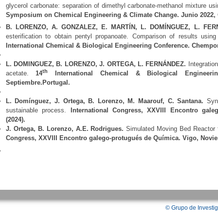
glycerol carbonate: separation of dimethyl carbonate-methanol mixture usi
Symposium on Chemical Engineering & Climate Change. Junio 2022, 
B. LORENZO, A. GONZALEZ, E. MARTÍN, L. DOMÍNGUEZ, L. FE
esterification to obtain pentyl propanoate. Comparison of results us
International Chemical & Biological Engineering Conference. Chempo
L. DOMINGUEZ, B. LORENZO, J. ORTEGA, L. FERNÁNDEZ.
Integration
th
acetate.
14
International Chemical & Biological Engineerin
Septiembre.Portugal.
L. Domínguez, J. Ortega, B. Lorenzo, M. Maarouf, C. Santana.
Syn
sustainable process.
International Congress, XXVIII Encontro gal
(2024).
J. Ortega
, B. Lorenzo, A.E. Rodrigues.
Simulated Moving Bed Reactor 
Congress, XXVIII Encontro galego-protugués de Química. Vigo, Novie
©
Grupo de Investig