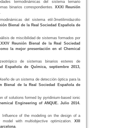
dades termodinámicas del sistema ternario
emas binarios correspondientes.
XXXI Reunión
.
odinámicas del sistema etil-3metilimidazolio
ión Bienal de la Real Sociedad Española de
nálisis de miscibilidad de sistemas formados por
XXXIV Reunión Bienal de la Real Sociedad
como la mejor presentación en el Chemical
zeotrópico de sistemas binarios esteres de
d Española de Química, septiembre 2013,
iseño de un sistema de detección óptica para la
n Bienal de la Real Sociedad Española de
ion of solutions formed by pyridinium-based ionic
hemical Engineering of ANQUE. Julio 2014.
. Influence of the modeling on the design of a
y model with multiobjective optimization.
XIII
Barcelona
.