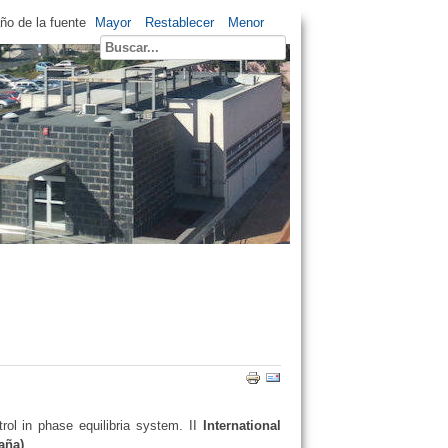
o de la fuente
Mayor
Restablecer
Menor
rol in phase equilibria system. II
International
aña)
.