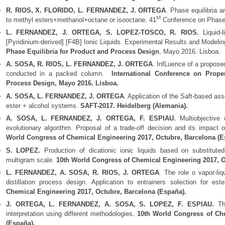
R. RIOS, X. FLORIDO, L. FERNANDEZ, J. ORTEGA
. Phase equilibria a
st
to methyl esters+methanol+octane or isooctane. 41
Conference on Phase E
L. FERNANDEZ, J. ORTEGA, S. LOPEZ-TOSCO, R. RIOS.
Liquid-l
[Pyridinium-derived] [F4B] Ionic Liquids. Experimental Results and Modeli
Phase Equilibria for Product and Process Design
, Mayo 2016. Lisboa.
A. SOSA, R. RIOS, L. FERNANDEZ, J. ORTEGA
. InfLuence of a proposed
conducted in a packed column.
International Conference on Prope
Process Design, Mayo 2016. Lisboa.
A. SOSA, L. FERNANDEZ, J. ORTEGA
. Application of the Saft-based ass
ester + alcohol systems.
SAFT-2017. Heidelberg (Alemania).
A. SOSA, L. FERNANDEZ, J. ORTEGA, F. ESPIAU.
Multiobjective c
evolutionary algorithm. Proposal of a trade-off decision and its impact o
World Congress of Chemical Engineering 2017, Octubre, Barcelona (E
S. LOPEZ.
Production of dicationic ionic liquids based on substitut
multigram scale.
10th World Congress of Chemical Engineering 2017, O
L. FERNANDEZ, A. SOSA, R. RIOS, J. ORTEGA
. The role o vapor-liq
distillation process design. Application to entrainers solection for es
Chemical Engineering 2017, Octubre, Barcelona (España).
J. ORTEGA, L. FERNANDEZ, A. SOSA, S. LOPEZ, F. ESPIAU.
The
interpretation using different methodologies.
10th World Congress of Che
(España).