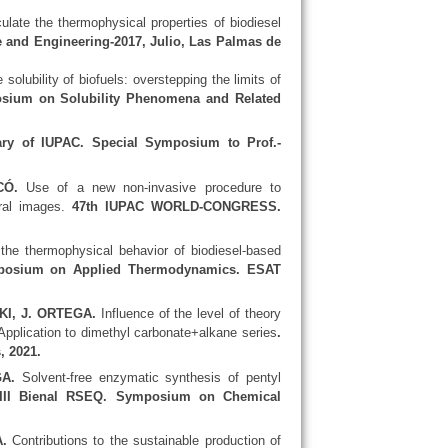
late the thermophysical properties of biodiesel
 and Engineering-2017, Julio, Las Palmas de
solubility of biofuels: overstepping the limits of
osium on Solubility Phenomena and Related
 of IUPAC. Special Symposium to Prof.-
ICÓ.
Use of a new non-invasive procedure to
ral images.
47th IUPAC WORLD-CONGRESS.
the thermophysical behavior of biodiesel-based
osium on Applied Thermodynamics. ESAT
KI, J. ORTEGA.
Influence of the level of theory
Application to dimethyl carbonate+alkane series
.
 2021.
A.
Solvent-free enzymatic synthesis of pentyl
II Bienal RSEQ. Symposium on Chemical
A.
Contributions to the sustainable production of