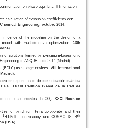
erimentation on phase equilibria. II Internation
te calculation of expansion coefficients adn
 Chemical Engineering. octubre 2014,
O.
Influence of the modeling on the design of a
y model with multiobjective optimization.
13th
lona).
on of solutions formed by pyridinium-bases ionic
 Engineering of ANQUE, julio 2014 (Madrid).
rs (EDLC) as storage devices.
VIII International
(Madrid).
 cero en experimentos de comunicación cuántica
a Baja.
XXXIII Reunión Bienal de la Red de
cos como absorbentes de CO
.
XXXI Reunión
2
.
es of pyridinium tetrafluoroborate and their
1
th
ng
H-NMR spectroscopy and COSMO-RS.
4
ton (USA).