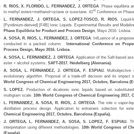
R. RIOS, X. FLORIDO, L. FERNANDEZ, J. ORTEGA
. Phase equilibria a
st
to methyl esters+methanol+octane or isooctane. 41
Conference on Phase E
L. FERNANDEZ, J. ORTEGA, S. LOPEZ-TOSCO, R. RIOS.
Liquid-l
[Pyridinium-derived] [F4B] Ionic Liquids. Experimental Results and Modeli
Phase Equilibria for Product and Process Design
, Mayo 2016. Lisboa.
A. SOSA, R. RIOS, L. FERNANDEZ, J. ORTEGA
. InfLuence of a proposed
conducted in a packed column.
International Conference on Prope
Process Design, Mayo 2016. Lisboa.
A. SOSA, L. FERNANDEZ, J. ORTEGA
. Application of the Saft-based ass
ester + alcohol systems.
SAFT-2017. Heidelberg (Alemania).
A. SOSA, L. FERNANDEZ, J. ORTEGA, F. ESPIAU.
Multiobjective c
evolutionary algorithm. Proposal of a trade-off decision and its impact o
World Congress of Chemical Engineering 2017, Octubre, Barcelona (E
S. LOPEZ.
Production of dicationic ionic liquids based on substitut
multigram scale.
10th World Congress of Chemical Engineering 2017, O
L. FERNANDEZ, A. SOSA, R. RIOS, J. ORTEGA
. The role o vapor-liq
distillation process design. Application to entrainers solection for es
Chemical Engineering 2017, Octubre, Barcelona (España).
J. ORTEGA, L. FERNANDEZ, A. SOSA, S. LOPEZ, F. ESPIAU.
The
interpretation using different methodologies.
10th World Congress of Che
(España).