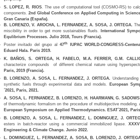
S. LOPEZ, R. RIOS
. The use of computational tool (COSMO-RS) to calcu
components.
2nd Global Conference on Applied Computing in Science
Gran Canaria (España).
B. LORENZO, V. AROCHA, L. FERNANDEZ, A. SOSA, J. ORTEGA.
The 
miscibility in order to get more sustainables fluels.
International Symp
Equlibrium Processes. Julio 2018, Tours (Francia).
th
Poster invitado del grupo al
47
IUPAC WORLD-CONGRESS-Centenary
Eduard Hala. Paris 2019.
K. BAÑOS, S. ORTEGA, H. FABELO, M.A. FERRER, G.M. CALL
characterize compounds of different chemical nature using hyperspect
Paris, 2019 (Francia).
B. LORENZO, A. SOSA, L. FERNANDEZ, J. ORTEGA.
Understanding 
synthetic fuels through experimental data and models.
European Symp
´2021, Paris, 2021.
A. SOSA, L. FERNANDEZ, B. LORENZO, H. HAARMANN, G. SADOWS
of thermodynamic formalism on the procedure of multiobjective modeling. 
European Symposium on Applied Thermodynamics. ESAT´2021, Paris,
B. LORENZO, A. SOSA, L. FERNANDEZ, L. DOMNGUEZ, J. ORTEG
esters in batch-reactor using a commercial immobilized lipase.
XXXVI
Engineering & Climate Change. Junio 2022.
L. DOMINGUEZ, L. FERNANDEZ, A. SOSA, B. LORENZO, J. ORTEG