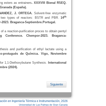
ng esters as entrainers
. XXXVIII Bienal RSEQ.
Granada (España).
RNANDEZ, J. ORTEGA.
Solvent-free enzymatic
th
ing two types of reactors: BSTR and PBR.
14
r-2023. Braganca-Septiembre.Portugal.
 of a reaction-purification proces to obtain pentyl
g Conference. Chempor-2023. Braganca-
thesis and purification of ethyl lactate using a
ego-protugués de Química. Vigo, Noviembre
for 1,1-Diethoxybutane Synthesis.
International
mbre (2024).
Siguiente
ación en Ingeniería Térmica e Instrumentación, 2026
Universidad de Las Palmas de Gran Canaria