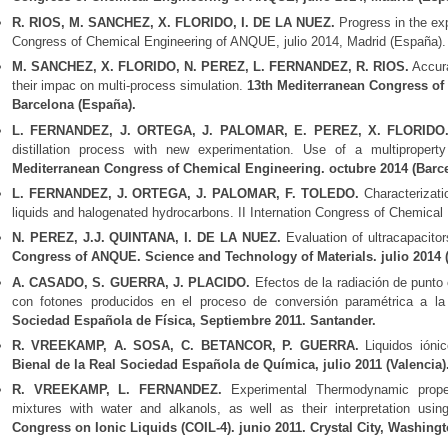
R. RIOS, M. SANCHEZ, X. FLORIDO, I. DE LA NUEZ.
Progress in the exp
Congress of Chemical Engineering of ANQUE, julio 2014, Madrid (España).
M. SANCHEZ, X. FLORIDO, N. PEREZ, L. FERNANDEZ, R. RIOS.
Accura
their impac on multi-process simulation.
13th Mediterranean Congress of
Barcelona (España).
L. FERNANDEZ, J. ORTEGA, J. PALOMAR, E. PEREZ, X. FLORID
distillation process with new experimentation. Use of a multipropert
Mediterranean Congress of Chemical Engineering. octubre 2014 (Barce
L. FERNANDEZ, J. ORTEGA, J. PALOMAR, F. TOLEDO.
Characterizati
liquids and halogenated hydrocarbons. II Internation Congress of Chemical
N. PEREZ, J.J. QUINTANA, I. DE LA NUEZ.
Evaluation of ultracapacito
Congress of ANQUE. Science and Technology of Materials. julio 2014 
A. CASADO, S. GUERRA, J. PLACIDO.
Efectos de la radiación de punto
con fotones producidos en el proceso de conversión paramétrica a l
Sociedad Española de Física, Septiembre 2011. Santander.
R. VREEKAMP, A. SOSA, C. BETANCOR, P. GUERRA.
Liquidos ióni
Bienal de la Real Sociedad Española de Química, julio 2011 (Valencia)
R. VREEKAMP, L. FERNANDEZ.
Experimental Thermodynamic properti
mixtures with water and alkanols, as well as their interpretation usi
Congress on Ionic Liquids (COIL-4). junio 2011. Crystal City, Washing