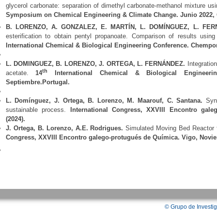
glycerol carbonate: separation of dimethyl carbonate-methanol mixture usi
Symposium on Chemical Engineering & Climate Change. Junio 2022, 
B. LORENZO, A. GONZALEZ, E. MARTÍN, L. DOMÍNGUEZ, L. FE
esterification to obtain pentyl propanoate. Comparison of results us
International Chemical & Biological Engineering Conference. Chempo
L. DOMINGUEZ, B. LORENZO, J. ORTEGA, L. FERNÁNDEZ.
Integration
th
acetate.
14
International Chemical & Biological Engineerin
Septiembre.Portugal.
L. Domínguez, J. Ortega, B. Lorenzo, M. Maarouf, C. Santana.
Syn
sustainable process.
International Congress, XXVIII Encontro gal
(2024).
J. Ortega
, B. Lorenzo, A.E. Rodrigues.
Simulated Moving Bed Reactor 
Congress, XXVIII Encontro galego-protugués de Química. Vigo, Novie
©
Grupo de Investig