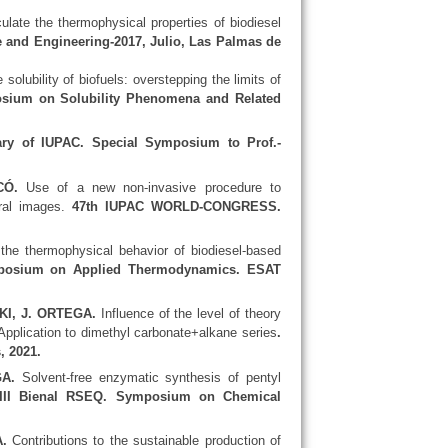
late the thermophysical properties of biodiesel
 and Engineering-2017, Julio, Las Palmas de
solubility of biofuels: overstepping the limits of
osium on Solubility Phenomena and Related
 of IUPAC. Special Symposium to Prof.-
ICÓ.
Use of a new non-invasive procedure to
ral images.
47th IUPAC WORLD-CONGRESS.
the thermophysical behavior of biodiesel-based
osium on Applied Thermodynamics. ESAT
KI, J. ORTEGA.
Influence of the level of theory
Application to dimethyl carbonate+alkane series
.
 2021.
A.
Solvent-free enzymatic synthesis of pentyl
II Bienal RSEQ. Symposium on Chemical
A.
Contributions to the sustainable production of