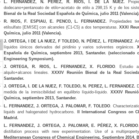
L. FERNANDEZ, N. PEREZ, R. RIOS, I. DE LA NUEZ.
Propie
dodecano+pentanoato de etilo+acetato de etilo a 298,15 K y de los sist
Bienal de la Real Sociedad Española de Química, julio 2011 (Valencia)
R. RIOS, F. ESPIAU, E. PENCO, L. FERNANDEZ.
Propiedades term
etilsulfato [EMISE] con alcanoles (C1-C5) a dos temperaturas.
XXXI Reun
Química, julio 2011 (Valencia).
J. ORTEGA, I DE LA NUEZ, F TOLEDO, N. PÉREZ, L. FERNANDEZ
. A
o
líquidos iónicos derivados del piridinio y varios solventes orgánicos.
Española de Química, septiembre 2013, Santander. (seleccionado 
Engineering Symposium).
J. ORTEGA, R. RIOS, L. FERNANDEZ, X. FLORIDO
. Estudio a
alquilo+alcanos lineales.
XXXIV Reunión Bienal de la Real Socieda
Santander.
J. ORTEGA, I. DE LA NUEZ, F. TOLEDO, N. PEREZ, L. FERNANDEZ.
D
medida de la inmiscibilidad en equilibrio líquido-líquido.
XXXIV Reunió
Química, septiembre 2013, Santander.
L. FERNANDEZ, J. ORTEGA, J. PALOMAR, F. TOLEDO
. Characterizat
liquids and halogenated hydrocarbons.
II International Congress on C
Madrid.
L. FERNANDEZ, J. ORTEGA, J. PALOMAR, E. PÉREZ, X. FLORIDO
distillation process with new experimentation. Use of a multipropert
Mediterranean Congress of Chemical Engineering, Septiembre 2014. 