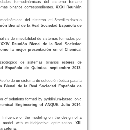
dades termodinámicas del sistema ternario
emas binarios correspondientes.
XXXI Reunión
.
odinámicas del sistema etil-3metilimidazolio
ión Bienal de la Real Sociedad Española de
nálisis de miscibilidad de sistemas formados por
XXXIV Reunión Bienal de la Real Sociedad
como la mejor presentación en el Chemical
zeotrópico de sistemas binarios esteres de
d Española de Química, septiembre 2013,
iseño de un sistema de detección óptica para la
n Bienal de la Real Sociedad Española de
ion of solutions formed by pyridinium-based ionic
hemical Engineering of ANQUE. Julio 2014.
. Influence of the modeling on the design of a
y model with multiobjective optimization.
XIII
Barcelona
.