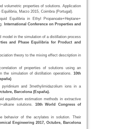
nd volumetric properties of solutions. Application
quilibria, Marzo 2015, Coimbra (Portugal).
iquid Equilibria in Ethyl Propanoate+Heptane+
ng.
International Conference on Properties and
 model in the simulation of a distillation process
rties and Phase Equilibria for Product and
ociation theory to the mixing effect description in
orrelation of properties of solutions using an
n the simulation of distillation operations.
10th
spaña)
.
ed pyridinium and 3methylimidazolium ions in a
ctubre, Barcelona (España).
uid equilibrium estimation methods in extractive
ter+alkane solutions.
10th World Congress of
 behavior of the acrylates in solution. Their
mical Engineering 2017, Octubre, Barcelona