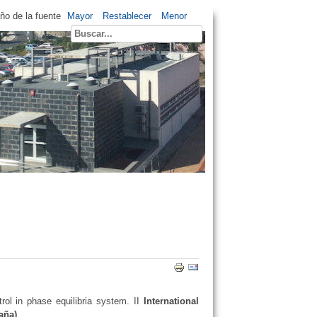
o de la fuente
Mayor
Restablecer
Menor
rol in phase equilibria system. II
International
aña)
.