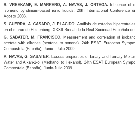
R. VREEKAMP, E. MARRERO, A. NAVAS, J. ORTEGA.
Influence of r
isomeric pyridinium-based ionic liquids. 20th International Conferenc
Agosto 2008.
S. GUERRA, A. CASADO, J. PLACIDO.
Análisis de estados hiperentrela
en el marco de Heisenberg. XXXII Bienal de la Real Sociedad Española de 
G. SABATER, M. FRANCISCO.
Measurement and correlation of isobari
acetate with alkanes (pentane to nonane). 24th ESAT European Sympo
Compostela (España), Junio - Julio 2009.
A. NAVAS, G. SABATER.
Excess propierties of binary and Ternary Mixtur
Water and Alkan-1-ol (Methanol to Hexanol). 24th ESAT European Symp
Compostela (España), Junio-Julio 2009.