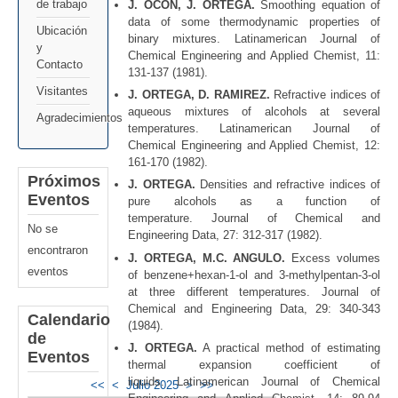
de trabajo
J. OCON, J. ORTEGA.
Smoothing equation of
data of some thermodynamic properties of
Ubicación
binary mixtures. Latinamerican Journal of
y
Chemical Engineering and Applied Chemist, 11:
Contacto
131-137 (1981).
Visitantes
J. ORTEGA, D. RAMIREZ.
Refractive indices of
aqueous mixtures of alcohols at several
Agradecimientos
temperatures. Latinamerican Journal of
Chemical Engineering and Applied Chemist, 12:
161-170 (1982).
Próximos
J. ORTEGA.
Densities and refractive indices of
Eventos
pure alcohols as a function of
temperature. Journal of Chemical and
No se
Engineering Data, 27: 312-317 (1982).
encontraron
J. ORTEGA, M.C. ANGULO.
Excess volumes
eventos
of benzene+hexan-1-ol and 3-methylpentan-3-ol
at three different temperatures. Journal of
Chemical and Engineering Data, 29: 340-343
Calendario
(1984).
de
J. ORTEGA.
A practical method of estimating
Eventos
thermal expansion coefficient of
liquids. Latinamerican Journal of Chemical
<<
<
Julio 2025
>
>>