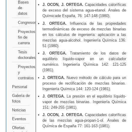
Bases
J. OCON, J. ORTEGA.
Capacidades caloríficas
de
de exceso del sistema agua-etanol. Anales de
datos
Químicade España, 76: 147-148 (1980).
Congresos
J. ORTEGA.
Influencia de las propiedades
termodinámicas de exceso de mezclas binarias
Proyectos
en los cálculos de ingeniería: aplicación a las
fin de
mezclas agua-alcohol. Ingeniería Química 136:
carrera
51 (1980).
Tesis
J. ORTEGA.
Tratamiento de los datos de
doctorales
equilibrio líquido-vapor en un calculador
numérico. Ingeniería Química 142: 121-125
Proyectos
(1981).
y
J. ORTEGA.
Nuevo método de cálculo para un
contratos
proceso de rectificación de mezclas binarias.
Personal
Ingeniería Química 144: 120-124 (1981).
Galería de
J. ORTEGA.
La presión en el equilibrio líquido-
fotos
vapor de mezclas binarias. Ingeniería Química
151: 249-255 (1981).
Noticias
J. OCON, J. ORTEGA.
Capacidades caloríficas
Eventos
de las mezclas agua-propan-1-ol. Anales de
Química de España 77: 161-163 (1981).
Ofertas