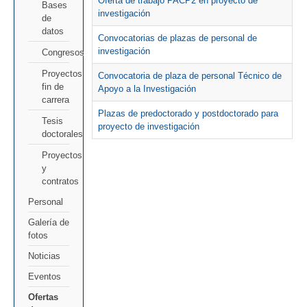
Oferta de trabajo PACP2 en proyecto de
Bases
investigación
de
datos
Convocatorias de plazas de personal de
investigación
Congresos
Proyectos
Convocatoria de plaza de personal Técnico de
fin de
Apoyo a la Investigación
carrera
Plazas de predoctorado y postdoctorado para
Tesis
proyecto de investigación
doctorales
Proyectos
y
contratos
Personal
Galería de
fotos
Noticias
Eventos
Ofertas