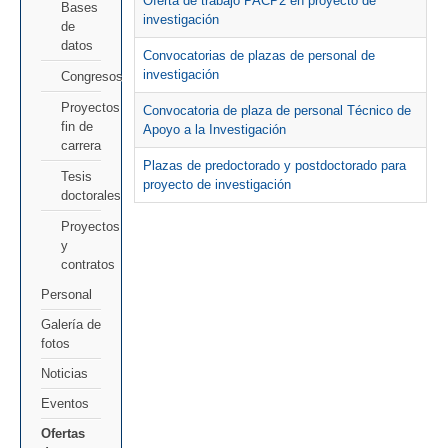
Oferta de trabajo PACP2 en proyecto de
Bases
investigación
de
datos
Convocatorias de plazas de personal de
investigación
Congresos
Proyectos
Convocatoria de plaza de personal Técnico de
fin de
Apoyo a la Investigación
carrera
Plazas de predoctorado y postdoctorado para
Tesis
proyecto de investigación
doctorales
Proyectos
y
contratos
Personal
Galería de
fotos
Noticias
Eventos
Ofertas