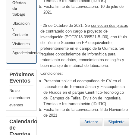
Térmica e Instrumentación (IDeTIC).
Ofertas
Fecha limite de la convocatoria: 10 de julio de
de
2021
trabajo
Ubicación
- 25 de Octubre de 2021. Se
convocan dos plazas
y
de contratado
con cargo a proyecto de
Contacto
investigación (PGC2018-099521-B-I00), con título
de Técnico Superior en FP o equivalente,
Visitantes
preferentemente en el campo de la Química. Se
Agradecimientos
requiere conocimientos de informática para
tratamiento de datos, conocimientos de inglés y
buen manejo de material de laboratorio.
Condiciones:
Próximos
Eventos
Presentar solicitud acompañada de CV en el
Laboratorio de Termodinámica y Fisicoquímica
No se
de Fluidos en el parque Científico-Tecnológico
encontraron
del Campus de Tafira. División de Ingeniería
Térmica e Instrumentación (IDeTIC).
eventos
Fecha limite de la convocatoria: 8 de Noviembre
de 2021
Calendario
Anterior
Siguiente
de
Eventos