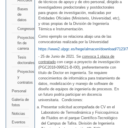
Artículos
de técnicos de apoyo y de otro personal, dirigido a
investigadores predoctorales y postdoctorales
Bases
para grupos de investigación, realizadas por
de
Entidades Oficiales (Ministerio, Universidad, etc),
datos
y otras propias de la División de Ingeniería
Congresos
Térmica e Instrumentación.
Como ejemplo se relaciona abajo una de las
Proyectos
convocatorias realizada por la Universidad
fin de
carrera
https://www2.ulpgc.es/hege/almacen/download/7123
- 25 de Junio de 2021. Se
convoca 1 plaza de
Tesis
contratado
con cargo a proyecto de investigación
doctorales
(PGC2018-099521-B-I00), preferentemente con
Proyectos
título de Doctor en ingeniería. Se requiere
y
conocimientos de informática para tratamiento de
contratos
datos, modelización y manejo de software de
diseño de equipos de ingeniería de procesos. En
Personal
un futuro podría participar en docencia
Galería de
universitaria. Condiciones:
fotos
Presentar solicitud acompañada de CV en el
Laboratorio de Termodinámica y Fisicoquímica
Noticias
de Fluidos en el parque Científico-Tecnológico
Eventos
del Campus de Tafira. División de Ingeniería