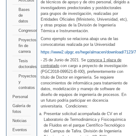
Artículos
de técnicos de apoyo y de otro personal, dirigido a
investigadores predoctorales y postdoctorales
Bases
para grupos de investigación, realizadas por
de
Entidades Oficiales (Ministerio, Universidad, etc),
datos
y otras propias de la División de Ingeniería
Congresos
Térmica e Instrumentación.
Como ejemplo se relaciona abajo una de las
Proyectos
convocatorias realizada por la Universidad
fin de
carrera
https://www2.ulpgc.es/hege/almacen/download/7123
- 25 de Junio de 2021. Se
convoca 1 plaza de
Tesis
contratado
con cargo a proyecto de investigación
doctorales
(PGC2018-099521-B-I00), preferentemente con
Proyectos
título de Doctor en ingeniería. Se requiere
y
conocimientos de informática para tratamiento de
contratos
datos, modelización y manejo de software de
diseño de equipos de ingeniería de procesos. En
Personal
un futuro podría participar en docencia
Galería de
universitaria. Condiciones:
fotos
Presentar solicitud acompañada de CV en el
Laboratorio de Termodinámica y Fisicoquímica
Noticias
de Fluidos en el parque Científico-Tecnológico
Eventos
del Campus de Tafira. División de Ingeniería