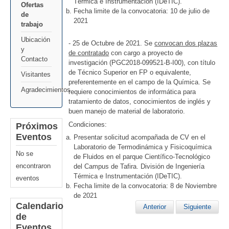
Térmica e Instrumentación (IDeTIC).
Ofertas
Fecha limite de la convocatoria: 10 de julio de
de
2021
trabajo
Ubicación
- 25 de Octubre de 2021. Se
convocan dos plazas
y
de contratado
con cargo a proyecto de
Contacto
investigación (PGC2018-099521-B-I00), con título
de Técnico Superior en FP o equivalente,
Visitantes
preferentemente en el campo de la Química. Se
Agradecimientos
requiere conocimientos de informática para
tratamiento de datos, conocimientos de inglés y
buen manejo de material de laboratorio.
Condiciones:
Próximos
Eventos
Presentar solicitud acompañada de CV en el
Laboratorio de Termodinámica y Fisicoquímica
No se
de Fluidos en el parque Científico-Tecnológico
encontraron
del Campus de Tafira. División de Ingeniería
Térmica e Instrumentación (IDeTIC).
eventos
Fecha limite de la convocatoria: 8 de Noviembre
de 2021
Calendario
Anterior
Siguiente
de
Eventos