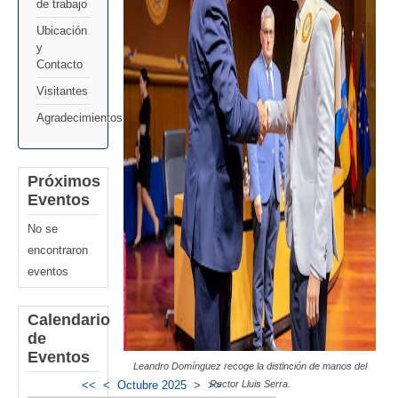
de trabajo
Ubicación
y
Contacto
Visitantes
Agradecimientos
Próximos
Eventos
No se
encontraron
eventos
Calendario
de
Eventos
Leandro Domínguez recoge la distinción de manos del
Rector Lluis Serra.
<<
<
Octubre 2025
>
>>