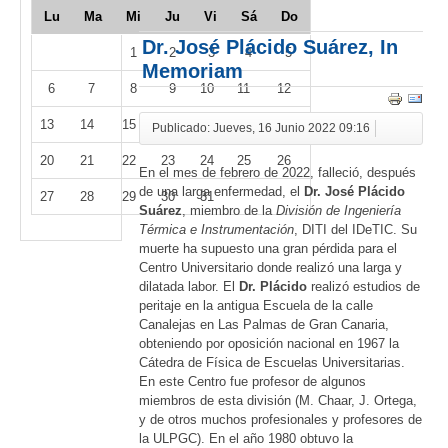
Lu
Ma
Mi
Ju
Vi
Sá
Do
Dr. José Plácido Suárez, In
1
2
3
4
5
Memoriam
6
7
8
9
10
11
12
13
14
15
16
17
18
19
Publicado: Jueves, 16 Junio 2022 09:16
20
21
22
23
24
25
26
En el mes de febrero de 2022, falleció, después
de una larga enfermedad, el
Dr. José Plácido
27
28
29
30
31
Suárez
, miembro de la
División de Ingeniería
Térmica e Instrumentación
, DITI del IDeTIC. Su
muerte ha supuesto una gran pérdida para el
Centro Universitario donde realizó una larga y
dilatada labor. El
Dr. Plácido
realizó estudios de
peritaje en la antigua Escuela de la calle
Canalejas en Las Palmas de Gran Canaria,
obteniendo por oposición nacional en 1967 la
Cátedra de Física de Escuelas Universitarias.
En este Centro fue profesor de algunos
miembros de esta división (M. Chaar, J. Ortega,
y de otros muchos profesionales y profesores de
la ULPGC). En el año 1980 obtuvo la