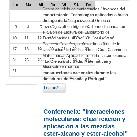
Lu
Ma
Mi
Ju
Vi
Sá
Do
Dentro del ciclo de conferencias
"Avances del
conocimiento: Tecnologías aplicadas a áreas
1
2
de Ingeniería"
organizado el Grupo de
Investigación en Ingeniería Termodinámica, en
3
4
5
6
7
8
9
el Salón de Lectura del Laboratorio de
Termodinámica, el
Prof. Dr. José Miguel
10
11
12
13
14
15
16
Pacheco Castelao,
profesor honorífico de la
17
18
19
20
21
22
23
Universidad de Las Palmas de Gran Canaria en
Matemáticas Aplicadas, impartió la conferencia
24
25
26
27
28
29
30
“La Ciencia olvidada: Matemáticas y
Matemáticos en las
31
construcciones nacionales durante las
dictaduras de España y Portugal”.
Leer más...
Conferencia: "Interacciones
moleculares: clasificación y
aplicación a las mezclas
ester-alcano y ester-alcohol"