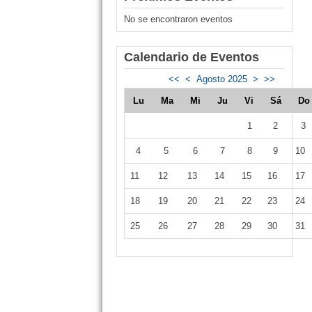
No se encontraron eventos
Calendario de Eventos
<<
<
Agosto 2025
>
>>
Lu
Ma
Mi
Ju
Vi
Sá
D
1
2
3
4
5
6
7
8
9
10
11
12
13
14
15
16
17
18
19
20
21
22
23
24
25
26
27
28
29
30
31