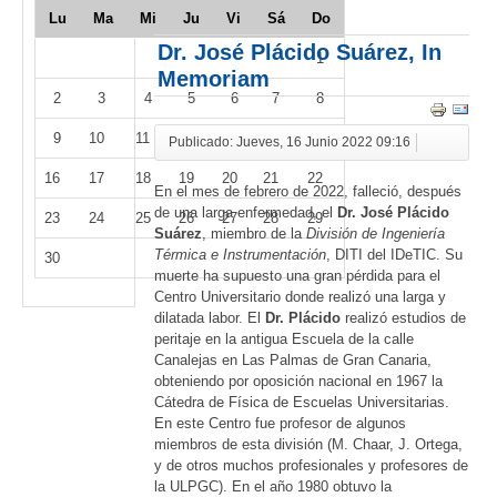
Lu
Ma
Mi
Ju
Vi
Sá
Do
Dr. José Plácido Suárez, In
1
Memoriam
2
3
4
5
6
7
8
9
10
11
12
13
14
15
Publicado: Jueves, 16 Junio 2022 09:16
16
17
18
19
20
21
22
En el mes de febrero de 2022, falleció, después
de una larga enfermedad, el
Dr. José Plácido
23
24
25
26
27
28
29
Suárez
, miembro de la
División de Ingeniería
Térmica e Instrumentación
, DITI del IDeTIC. Su
30
muerte ha supuesto una gran pérdida para el
Centro Universitario donde realizó una larga y
dilatada labor. El
Dr. Plácido
realizó estudios de
peritaje en la antigua Escuela de la calle
Canalejas en Las Palmas de Gran Canaria,
obteniendo por oposición nacional en 1967 la
Cátedra de Física de Escuelas Universitarias.
En este Centro fue profesor de algunos
miembros de esta división (M. Chaar, J. Ortega,
y de otros muchos profesionales y profesores de
la ULPGC). En el año 1980 obtuvo la