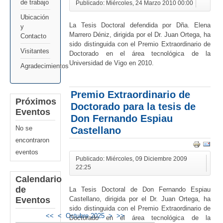
de trabajo
Publicado: Miércoles, 24 Marzo 2010 00:00
Ubicación
La Tesis Doctoral defendida por Dña. Elena
y
Marrero Déniz, dirigida por el Dr. Juan Ortega, ha
Contacto
sido distinguida con el Premio Extraordinario de
Visitantes
Doctorado en el área tecnológica de la
Universidad de Vigo en 2010.
Agradecimientos
Premio Extraordinario de
Próximos
Doctorado para la tesis de
Eventos
Don Fernando Espiau
Castellano
No se
encontraron
eventos
Publicado: Miércoles, 09 Diciembre 2009
22:25
Calendario
de
La Tesis Doctoral de Don Fernando Espiau
Eventos
Castellano, dirigida por el Dr. Juan Ortega, ha
sido distinguida con el Premio Extraordinario de
<<
<
Octubre 2025
>
>>
Doctorado en el área tecnológica de la