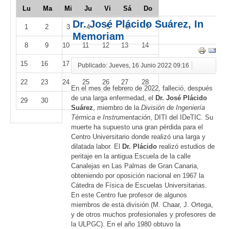
Lu
Ma
Mi
Ju
Vi
Sá
Do
Dr. José Plácido Suárez, In
1
2
3
4
5
6
7
Memoriam
8
9
10
11
12
13
14
15
16
17
18
19
20
21
Publicado: Jueves, 16 Junio 2022 09:16
22
23
24
25
26
27
28
En el mes de febrero de 2022, falleció, después
de una larga enfermedad, el
Dr. José Plácido
29
30
Suárez
, miembro de la
División de Ingeniería
Térmica e Instrumentación
, DITI del IDeTIC. Su
muerte ha supuesto una gran pérdida para el
Centro Universitario donde realizó una larga y
dilatada labor. El
Dr. Plácido
realizó estudios de
peritaje en la antigua Escuela de la calle
Canalejas en Las Palmas de Gran Canaria,
obteniendo por oposición nacional en 1967 la
Cátedra de Física de Escuelas Universitarias.
En este Centro fue profesor de algunos
miembros de esta división (M. Chaar, J. Ortega,
y de otros muchos profesionales y profesores de
la ULPGC). En el año 1980 obtuvo la