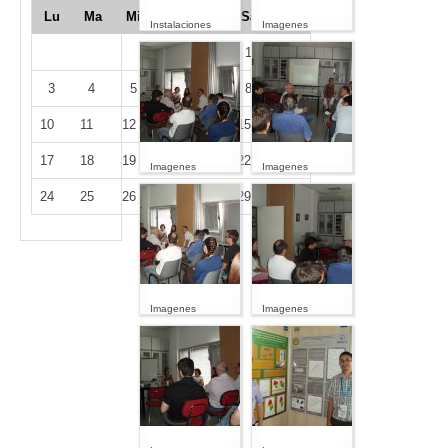
Lu
Ma
Mi
Ju
Vi
Sá
Do
Instalaciones
Imagenes
1
2
3
4
5
6
7
8
9
10
11
12
13
14
15
16
17
18
19
20
21
22
23
Imagenes
Imagenes
24
25
26
27
28
29
30
Imagenes
Imagenes