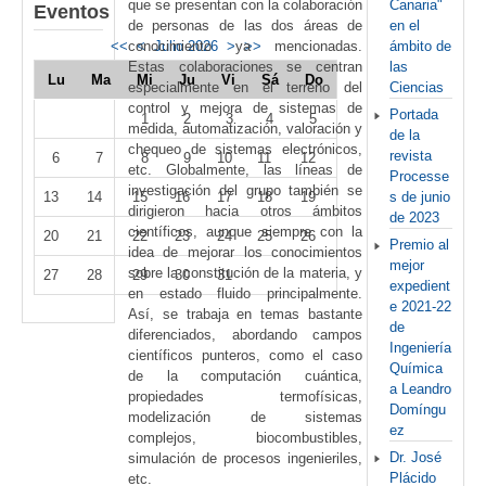
Canaria"
que se presentan con la colaboración
Eventos
en el
de personas de las dos áreas de
ámbito de
conocimiento ya mencionadas.
<<
<
Julio 2026
>
>>
las
Estas colaboraciones se centran
Lu
Ma
Mi
Ju
Vi
Sá
Do
Ciencias
especialmente en el terreno del
control y mejora de sistemas de
Portada
1
2
3
4
5
medida, automatización, valoración y
de la
chequeo de sistemas electrónicos,
revista
6
7
8
9
10
11
12
etc. Globalmente, las líneas de
Processe
investigación del grupo también se
s de junio
13
14
15
16
17
18
19
dirigieron hacia otros ámbitos
de 2023
científicos, aunque siempre con la
20
21
22
23
24
25
26
Premio al
idea de mejorar los conocimientos
mejor
sobre la constitución de la materia, y
27
28
29
30
31
expedient
en estado fluido principalmente.
e 2021-22
Así, se trabaja en temas bastante
de
diferenciados, abordando campos
Ingeniería
científicos punteros, como el caso
Química
de la computación cuántica,
a Leandro
propiedades termofísicas,
Domíngu
modelización de sistemas
ez
complejos, biocombustibles,
Dr. José
simulación de procesos ingenieriles,
Plácido
etc.