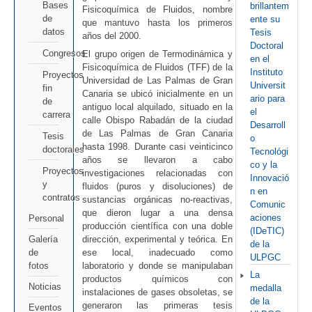
Bases
brillantem
Fisicoquímica de Fluidos, nombre
de
ente su
que mantuvo hasta los primeros
datos
Tesis
años del 2000.
Doctoral
Congresos
El grupo origen de Termodinámica y
en el
Fisicoquímica de Fluidos (TFF) de la
Instituto
Proyectos
Universidad de Las Palmas de Gran
Universit
fin
Canaria se ubicó inicialmente en un
ario para
de
antiguo local alquilado, situado en la
el
carrera
calle Obispo Rabadán de la ciudad
Desarroll
de Las Palmas de Gran Canaria
Tesis
o
hasta 1998. Durante casi veinticinco
doctorales
Tecnológi
años se llevaron a cabo
co y la
Proyectos
investigaciones relacionadas con
Innovació
y
fluidos (puros y disoluciones) de
n en
contratos
sustancias orgánicas no-reactivas,
Comunic
que dieron lugar a una densa
aciones
Personal
producción científica con una doble
(IDeTIC)
dirección, experimental y teórica. En
Galería
de la
ese local, inadecuado como
de
ULPGC
laboratorio y donde se manipulaban
fotos
La
productos químicos con
Noticias
medalla
instalaciones de gases obsoletas, se
de la
generaron las primeras tesis
Eventos