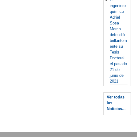
ingeniero
químico
Adriel
Sosa
Marco
defendió
brillantem
ente su
Tesis
Doctoral
el pasado
21 de
junio de
2021
Ver todas
las
Noticias...