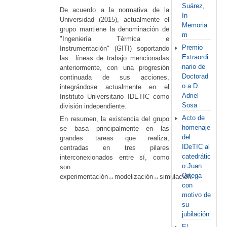
Suárez,
De acuerdo a la normativa de la
In
Universidad (2015), actualmente el
Memoria
grupo mantiene la denominación de
m
"Ingeniería Térmica e
Premio
Instrumentación" (GITI) soportando
Extraordi
las líneas de trabajo mencionadas
nario de
anteriormente, con una progresión
Doctorad
continuada de sus acciones,
o a D.
integrándose actualmente en el
Adriel
Instituto Universitario IDETIC como
Sosa
división independiente.
Acto de
En resumen, la existencia del grupo
homenaje
se basa principalmente en las
del
grandes tareas que realiza,
IDeTIC al
centradas en tres pilares
catedrátic
interconexionados entre sí, como
o Juan
son
Ortega
experimentación↔modelización↔simulación.
con
motivo de
su
jubilación
El