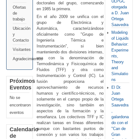
ULPGC
doctorales del grupo, comenzando
otorgada
Ofertas
en 1985 la primera.
a D. Juan
de
En el año 2009 se unifica con el
Ortega
trabajo
grupo de Electrónica y
Saavedra
Automática, caracterizándose
Ubicación
Modeling
oficialmente como "Grupo de
y
of Liquids
Ingeniería Térmica e
Contacto
Behavior:
Instrumentación", si bien
Visitantes
Experime
manteniendo dos divisiones internas,
nts,
una con la denominación de
Agradecimientos
Theory
Termodinámica y Fisicoquímica de
and
Fluidos (TFF) y otra como
Simulatio
Instrumentación y Control (IC). La
ns
Próximos
fusión proporciona el
Eventos
El Dr.
aprovechamiento de recursos
Juan
humanos y científico-técnicos, no
No se
Ortega
solamente en el campo propio de la
encontraron
Saavedra
investigación, sino también en
,
aspectos de la formación y la
eventos
galardona
enseñanza. Los colectivos TFF y IC
do con el
realizan tareas en líneas diferentes
Calendario
"Can de
aunque con bastantes puntos de
Gran
conexión y son varios los trabajos
de